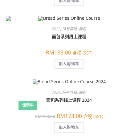
RM288.00。
加入购物车
格
为：
RM138.00。
2022
,
所有等级
,
面包
面包系列线上课程
RM
188.00
含税 (SST)
加入购物车
2024
,
所有等级
,
面包
面包系列线上课程 2024
促销中
原
当
RM
178.00
RM
238.00
含税 (SST)
价
前
为：
价
RM238.00。
加入购物车
格
为：
RM178.00。