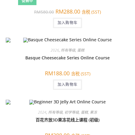
促销中
原
当
RM
288.00
RM
580.00
含税 (SST)
价
前
为：
价
RM580.00。
加入购物车
格
为：
RM288.00。
2026
,
所有等级
,
蛋糕
Basque Cheesecake Series Online Course
RM
188.00
含税 (SST)
加入购物车
2024
,
所有等级
,
初学等级
,
蛋糕
,
果冻
百花齐放3D果冻花线上课程 (初级)