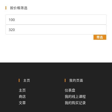
按价格筛选
最
低
最
价
高
格
筛选
价
格
主页
我的页面
主页
仪表盘
商店
我的线上课程
文章
我的购买记录