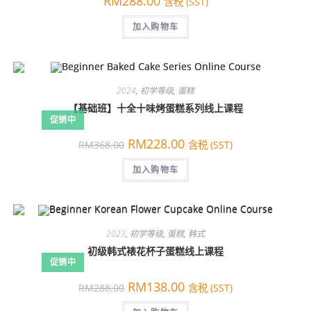
RM
288.00
含税 (SST)
加入购物车
2024
,
初学等级
,
蛋糕
【基础班】十全十味烤蛋糕系列线上课程
促销中
原
当
RM
228.00
RM
368.00
含税 (SST)
价
前
为：
价
RM368.00。
加入购物车
格
为：
RM228.00。
2023
,
初学等级
,
蛋糕
,
韩式
初级韩式裱花杯子蛋糕线上课程
促销中
原
当
RM
138.00
RM
288.00
含税 (SST)
价
前
为：
价