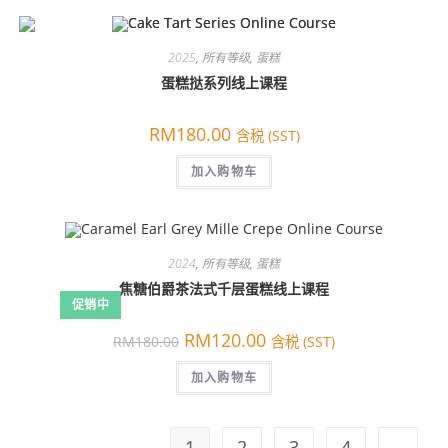
2025
,
所有等级
,
蛋糕
蛋糕挞系列线上课程
RM
180.00
含税 (SST)
加入购物车
2024
,
所有等级
,
蛋糕
焦糖伯爵茶法式千层蛋糕线上课程
促销中
原
当
RM
120.00
RM
180.00
含税 (SST)
价
前
为：
价
RM180.00。
加入购物车
格
为：
RM120.00。
1
2
3
4