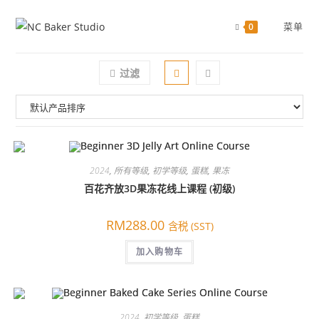
跳
过
菜单
0
过滤
2024
,
所有等级
,
初学等级
,
蛋糕
,
果冻
百花齐放3D果冻花线上课程 (初级)
RM
288.00
含税 (SST)
加入购物车
2024
,
初学等级
,
蛋糕