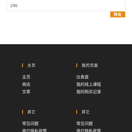
最
价
高
格
筛选
价
格
主页
我的页面
主页
仪表盘
商店
我的线上课程
文章
我的购买记录
其它
其它
常见问题
常见问题
用户隐私政策
用户隐私政策