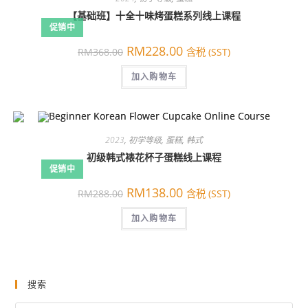
【基础班】十全十味烤蛋糕系列线上课程
促销中
原
当
RM
228.00
RM
368.00
含税 (SST)
价
前
为：
价
RM368.00。
加入购物车
格
为：
RM228.00。
2023
,
初学等级
,
蛋糕
,
韩式
初级韩式裱花杯子蛋糕线上课程
促销中
原
当
RM
138.00
RM
288.00
含税 (SST)
价
前
为：
价
RM288.00。
加入购物车
格
为：
RM138.00。
搜索