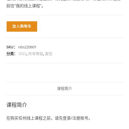
前往“我的线上课程”。
Bread
加入购物车
Series
Online
Course
SKU：
nbs220601
数
分类：
2022
,
所有等级
,
面包
量
课程简介
课程简介
在购买任何线上课程之前，请先登录/注册账号。