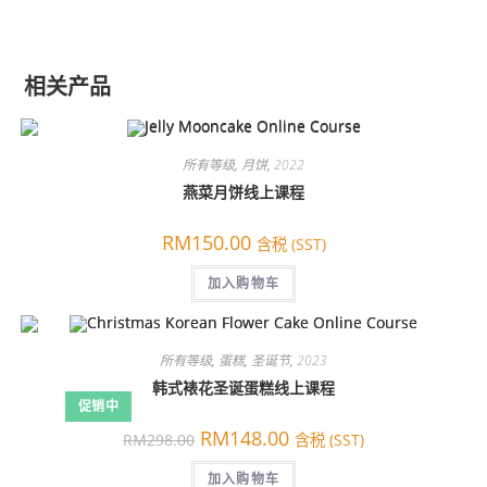
相关产品
所有等级
,
月饼
,
2022
燕菜月饼线上课程
RM
150.00
含税 (SST)
加入购物车
所有等级
,
蛋糕
,
圣诞节
,
2023
韩式裱花圣诞蛋糕线上课程
促销中
原
当
RM
148.00
RM
298.00
含税 (SST)
价
前
为：
价
RM298.00。
加入购物车
格