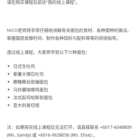
请在购买课程后前往“我的线上课程”。
NICO老师将非常仔细地讲解有关面包的食材、各种面种的做法、
掌握面团发酵时间、制作各种馅料与配料等等的烘焙指导。
透过线上课程，大家将学到以下六种面包：
日式生吐司
紫薯大理石吐司
椰糖椰丝斑斓面包
马铃薯咖喱鸡面包
法式起司哈斯软面包
意大利普切塔
注：如果购买线上课程后无法打开，请直接联系
+6017-6048809
(Ms. Sandy)
或
+6016-9638036 (Ms. Elise)
。