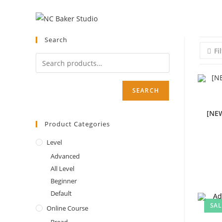
Skip
to
content
Search
Fi
SEARCH
[NEW
Product Categories
Level
Advanced
All Level
Beginner
Default
SAL
Online Course