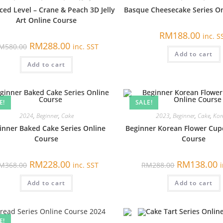
ed Level – Crane & Peach 3D Jelly
Basque Cheesecake Series O
Art Online Course
RM
188.00
inc. S
原
当
RM
288.00
M
580.00
inc. SST
价
前
Add to cart
为：
价
Add to cart
RM580.00。
格
为：
RM288.00。
E!
SALE!
2024
,
Beginner
,
Cake
2023
,
Beginner
,
Cake
,
Kor
inner Baked Cake Series Online
Beginner Korean Flower Cup
Course
Course
原
当
原
RM
228.00
RM
138.00
M
368.00
inc. SST
RM
288.00
价
前
价
为：
价
为：
Add to cart
RM368.00。
格
Add to cart
RM288.00。
为：
RM228.00。
R
E!