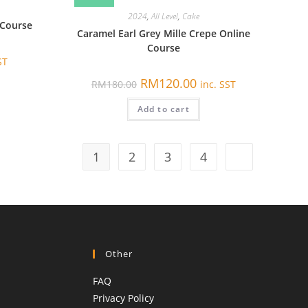
2024
,
All Level
,
Cake
 Course
Caramel Earl Grey Mille Crepe Online
Course
ST
原
当
RM
120.00
RM
180.00
inc. SST
价
前
为：
价
Add to cart
RM180.00。
格
为：
RM120.00。
1
2
3
4
Other
FAQ
Privacy Policy