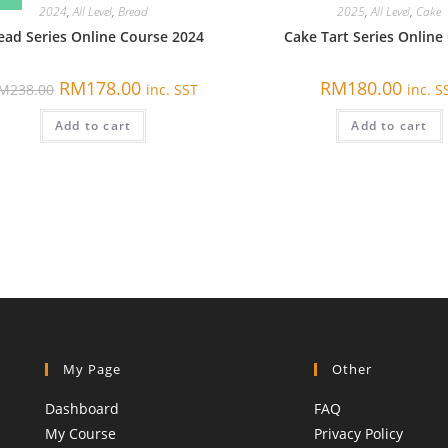
2024
,
All Level
,
Bread
2025
,
All Level
,
Cake
ead Series Online Course 2024
Cake Tart Series Online
原
当
RM
178.00
RM
180.00
M
238.00
inc. SST
inc. S
价
前
为：
价
Add to cart
RM238.00。
格
Add to cart
为：
RM178.00。
My Page
Other
Dashboard
FAQ
My Course
Privacy Policy